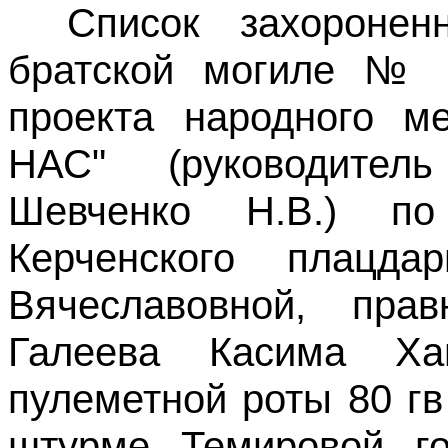
Cписок захоронен
братской могиле № 
проекта народного 
НАС" (руководите
Шевченко Н.В.) по
Керченского плацда
Вячеславовной, прав
Галеева Касима Ха
пулеметной роты 80 гв
штурме Темировой го