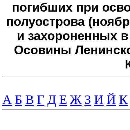
погибших при осв
полуострова (ноябрь
и захороненных в
Осовины Ленинско
А
Б
В
Г
Д
Е
Ж
З
И
Й
К