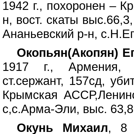
1942 г., похоронен – 
н, вост. скаты выс.66,3
Ананьевский р-н, с.Н.Е
Окопьян(Акопян) Е
1917 г., Армения, г
ст.сержант, 157сд, уби
Крымская АССР,Ленинс
с,с.Арма-Эли, выс. 63,8
Окунь Михаил
, 8 