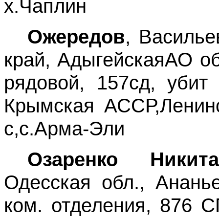
х.Чаплин
Ожередов
, Василье
край, АдыгейскаяАО об
рядовой, 157сд, убит 
Крымская АССР,Ленинс
с,с.Арма-Эли
Озаренко Никит
Одесская обл., Ананье
ком. отделения, 876 