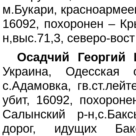
м.Букари, красноармеец
16092, похоронен – К
н,выс.71,3, северо-вос
Осадчий Георгий 
Украина, Одесская о
с.Адамовка, гв.ст.лейт
убит, 16092, похорон
Салынский р-н,с.Бакс
дорог, идущих Бакс