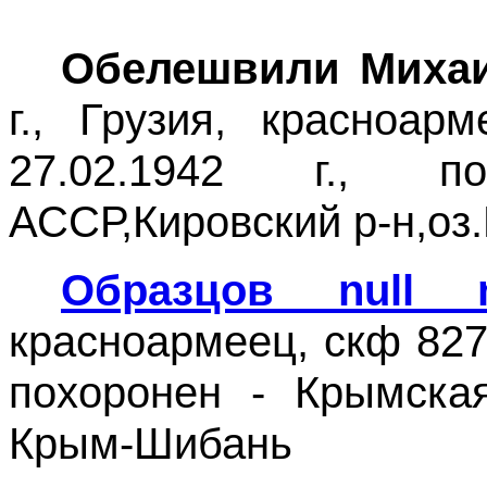
Обелешвили Миха
г., Грузия, красноар
27.02.1942 г., 
АССР,Кировский р-н,оз.
Образцов null n
красноармеец, скф 827 
похоронен - Крымская
Крым-Шибань